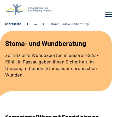
Startseite
…
Stoma- und Wundberatung
Behandlung
Stoma- und Wundberatung
Rehafachzentrum
Zertifizierte Wundexperten in unserer Reha-
Klinik in Passau geben Ihnen Sicherheit im
Karriere
Umgang mit einem Stoma oder chronischen
Wunden.
Häufige Fragen
Patienten-Log-in
Suche
Kompetente Pflege mit Spezialisierung