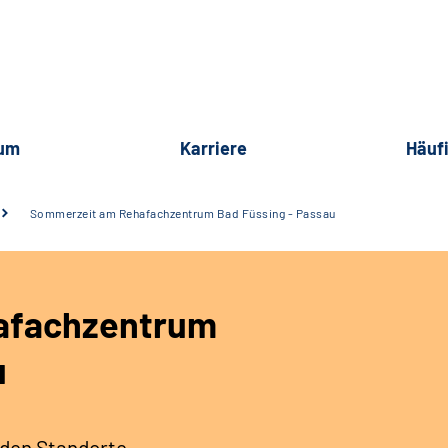
rum
Karriere
Häuf
Sommerzeit am Rehafachzentrum Bad Füssing - Passau
afachzentrum
u
iden Standorte