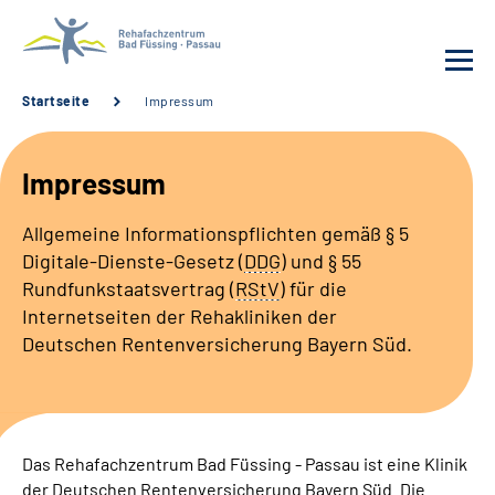
Startseite
Impressum
Behandlung
Impressum
Rehafachzentrum
Allgemeine Informationspflichten gemäß
§ 5
Digitale-Dienste-Gesetz (
DDG
)
und § 55
Karriere
Rundfunkstaatsvertrag (
RStV
) für die
Internetseiten der Rehakliniken der
Häufige Fragen
Deutschen Rentenversicherung Bayern Süd.
Patienten-Log-in
Suche
Das Rehafachzentrum Bad Füssing - Passau ist eine Klinik
der Deutschen Rentenversicherung Bayern Süd. Die