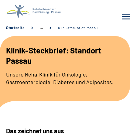
Startseite
…
Kliniksteckbrief Passau
Behandlung
Klinik-Steckbrief: Standort
Rehafachzentrum
Passau
Karriere
Unsere Reha-Klinik für Onkologie,
Gastroenterologie, Diabetes und Adipositas.
Häufige Fragen
Patienten-Log-in
Suche
Das zeichnet uns aus