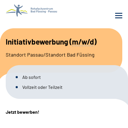
Behandlung
Initiativbewerbung
(
m/w/d
)
Rehafachzentrum
Standort Passau/Standort Bad Füssing
Karriere
Ab sofort
Häufige Fragen
Vollzeit oder Teilzeit
Patienten-Log-in
Jetzt bewerben!
Suche