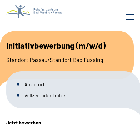
Behandlung
Initiativbewerbung
(
m/w/d
)
Rehafachzentrum
Standort Passau/Standort Bad Füssing
Karriere
Ab sofort
Häufige Fragen
Vollzeit oder Teilzeit
Patienten-Log-in
Jetzt bewerben!
Suche