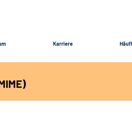
rum
Karriere
Häuf
/MIME)