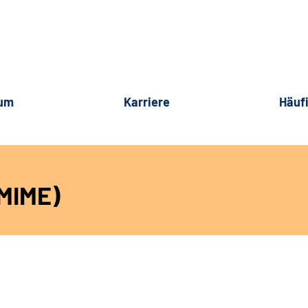
rum
Karriere
Häuf
/MIME)