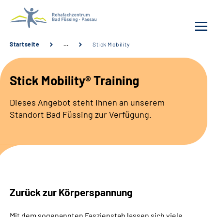
Startseite
…
Stick Mobility
Behandlung
Stick Mobility® Training
Rehafachzentrum
Dieses Angebot steht Ihnen an unserem
Standort Bad Füssing zur Verfügung.
Karriere
Häufige Fragen
Patienten-Log-in
Zurück zur Körperspannung
Suche
Mit dem sogenannten Faszienstab lassen sich viele