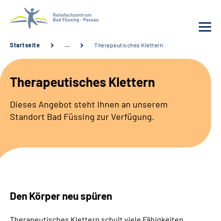
Startseite
…
Therapeutisches Klettern
Behandlung
Therapeutisches Klettern
Rehafachzentrum
Dieses Angebot steht Ihnen an unserem
Standort Bad Füssing zur Verfügung.
Karriere
Häufige Fragen
Patienten-Log-in
Den Körper neu spüren
Suche
Therapeutisches Klettern schult viele Fähigkeiten