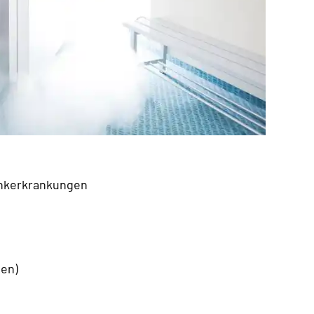
enkerkrankungen
gen)