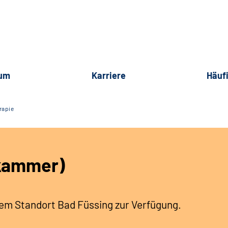
rum
Karriere
Häuf
rapie
ekammer)
em Standort Bad Füssing zur Verfügung.