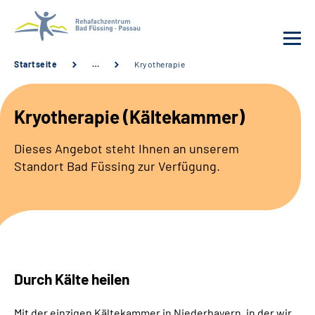
Startseite
…
Kryotherapie
Behandlung
Kryotherapie (Kältekammer)
Rehafachzentrum
Dieses Angebot steht Ihnen an unserem
Standort Bad Füssing zur Verfügung.
Karriere
Häufige Fragen
Patienten-Log-in
Durch Kälte heilen
Suche
Mit der einzigen Kältekammer in Niederbayern, in der wir