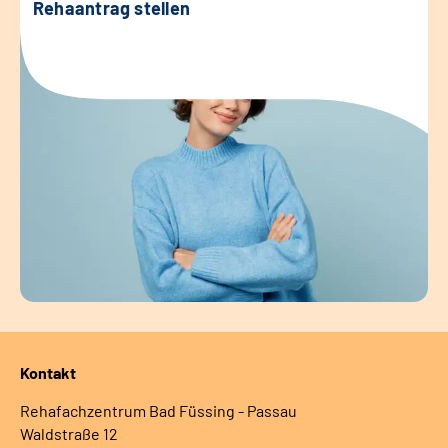
Rehaantrag stellen
Kontakt
Rehafachzentrum Bad Füssing - Passau
Waldstraße 12