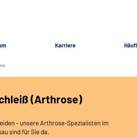
rum
Karriere
Häuf
ose
chleiß (Arthrose)
iden – unsere Arthrose-Spezialisten im
u sind für Sie da.