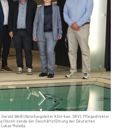
, Gerald Weiß (Abteilungsleiter Klini-ken, DRV), Pflegedirektor
ng (Vorsit-zende der Geschäftsführung der Deutschen
. Lukas Moleda.