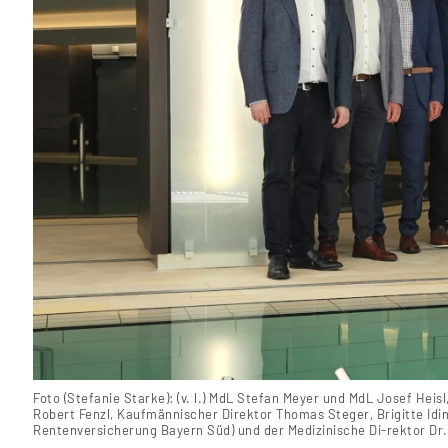
Foto (Stefanie Starke): (v. l.) MdL Stefan Meyer und MdL Josef Heisl
Robert Fenzl, Kaufmännischer Direktor Thomas Steger, Brigitte Idi
Rentenversicherung Bayern Süd) und der Medizinische Di-rektor Dr