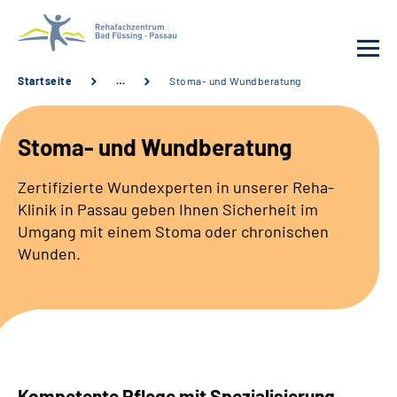
Startseite
…
Stoma- und Wundberatung
Behandlung
Stoma- und Wundberatung
Rehafachzentrum
Zertifizierte Wundexperten in unserer Reha-
Klinik in Passau geben Ihnen Sicherheit im
Karriere
Umgang mit einem Stoma oder chronischen
Wunden.
Häufige Fragen
Patienten-Log-in
Suche
Kompetente Pflege mit Spezialisierung