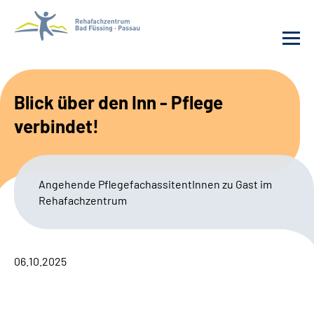
Behandlung
Blick über den Inn - Pflege
verbindet!
Rehafachzentrum
Karriere
Angehende PflegefachassitentInnen zu Gast im
Rehafachzentrum
Häufige Fragen
Patienten-Log-in
06.10.2025
Suche